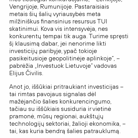
Vengrijoje, Rumunijoje. Pastaraisiais
metais šių šalių vyriausybės meta
milžiniškus finansinius resursus TUI
skatinimui. Kova vis intensyvėja, nes
konkurentų tempai tik auga. Turime spręsti
šį klausimą dabar, jei nenorime likti
investicijų paribyje, ypač tokioje
pasikeitusioje geopolitinėje aplinkoje“, –
pabrėžia „Investuok Lietuvoje“ vadovas
Elijus Čivilis.
Anot jo, iššūkiai pritraukiant investicijas –
tai rimtas pavojaus signalas dėl
mažėjančio šalies konkurencingumo,
tačiau su iššūkiais susiduria ir vietinė
pramonė, mūsų regionai, aukštųjų
technologijų sektoriai, žalioji ekonomika, –
tai, kas kuria bendrą šalies patrauklumą.