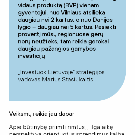
vidaus produktą (BVP) vienam
gyventojui, nuo Vilniaus atsilieka
daugiau nei 2 kartus, o nuo Danijos
lygio – daugiau nei 5 kartus. Pasiekti
proveržį mūsų regionuose gerų
norų neužteks, tam reikia gerokai
daugiau pažangios gamybos
investicijų
„Investuok Lietuvoje“ strategijos
vadovas Marius Stasiukaitis
Veiksmų reikia jau dabar
Apie būtinybę priimti rimtus, į ilgalaikę
perspektyvą orientuotus sprendimus kalba