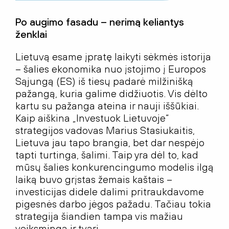
Po augimo fasadu – nerimą keliantys
ženklai
Lietuvą esame įpratę laikyti sėkmės istorija
– šalies ekonomika nuo įstojimo į Europos
Sąjungą (ES) iš tiesų padarė milžinišką
pažangą, kuria galime didžiuotis. Vis dėlto
kartu su pažanga ateina ir nauji iššūkiai.
Kaip aiškina „Investuok Lietuvoje“
strategijos vadovas Marius Stasiukaitis,
Lietuva jau tapo brangia, bet dar nespėjo
tapti turtinga, šalimi. Taip yra dėl to, kad
mūsų šalies konkurencingumo modelis ilgą
laiką buvo grįstas žemais kaštais –
investicijas didele dalimi pritraukdavome
pigesnės darbo jėgos pažadu. Tačiau tokia
strategija šiandien tampa vis mažiau
veiksminga ir tvari.