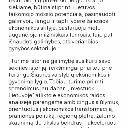
technologijų proveržio. Jeigu tikrai jo
siekiame, būtina stiprinti Lietuvos
taikomojo mokslo potencialą, pasinaudoti
galimybių langu ir tapti lydere žaliosios
ekonomikos srityje, pastaruoju metu
augančioje milžiniškais tempais, taip pat
išnaudoti galimybes, atsiveriančias
gynybos sektoriuje.
„Turime istorinę galimybę susikurti savo
sėkmės istoriją, reikšmingai priartėti prie
turtingų Šiaurės valstybių ekonomikos ir
gyvenimo lygio. Tačiau turime priimti
sprendimus jau dabar. „Investuok
Lietuvoje“ atliktoje ekonomikos raidos
analizėje parengėme ambicingus siūlymus,
orientuotus į ekonomikos transformaciją,
pramonės politiką, regionų plėtrą, žalumo
skatinimą. Jų tikslas bendras – akceleruoti