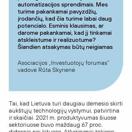
automatizacijos sprendimais. Mes
turime pakankamai pavyzdžių,
įrodančių, kad čia turime labai daug
potencialo. Esminis klausimas, ar
darome pakankamai, kad jį tinkamai
atskleistume ir realizuotume?
Šiandien atsakymas būtų neigiamas
Asociacijos „Investuotojų forumas“
vadovė Rūta Skyrienė
Tai, kad Lietuva turi daugiau dėmesio skirti
aukštųjų technologijų vystymui, patvirtina
ir skaičiai. 2021 m. produktyvumas šiuose
sektoriuose buvo maždaug 67 proc.
didesnis nei kituose. Atlyginimai tokiose