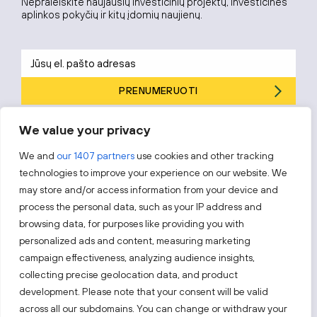
Nepraleiskite naujausių investicinių projektų, investicinės
aplinkos pokyčių ir kitų įdomių naujienų.
PRENUMERUOTI
Prenumeruodami sutinkate su „Investuok Lietuvoje“
privatumo
We value your privacy
politika
.
We and
our 1407 partners
use cookies and other tracking
technologies to improve your experience on our website. We
may store and/or access information from your device and
process the personal data, such as your IP address and
Sekite mus
browsing data, for purposes like providing you with
personalized ads and content, measuring marketing
Sužinokite naujienas pirmieji.
campaign effectiveness, analyzing audience insights,
collecting precise geolocation data, and product
development. Please note that your consent will be valid
across all our subdomains. You can change or withdraw your