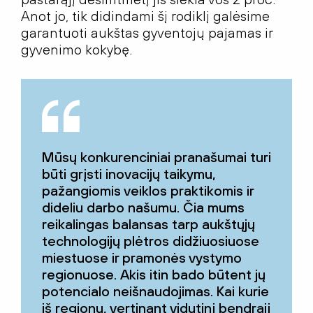
Anot jo, tik didindami šį rodiklį galėsime
garantuoti aukštas gyventojų pajamas ir
gyvenimo kokybę.
Mūsų konkurenciniai pranašumai turi
būti grįsti inovacijų taikymu,
pažangiomis veiklos praktikomis ir
dideliu darbo našumu. Čia mums
reikalingas balansas tarp aukštųjų
technologijų plėtros didžiuosiuose
miestuose ir pramonės vystymo
regionuose. Akis itin bado būtent jų
potencialo neišnaudojimas. Kai kurie
iš regionų, vertinant vidutinį bendrąjį