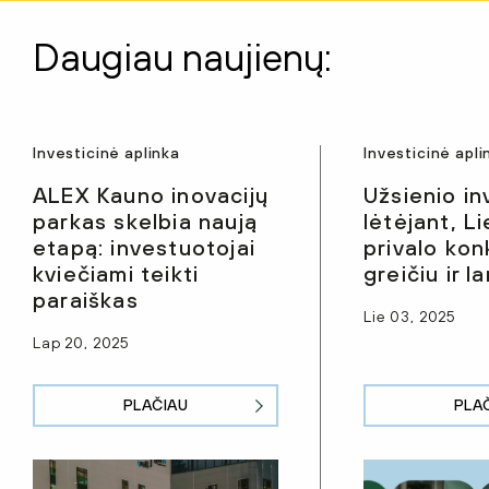
Daugiau naujienų:
Investicinė aplinka
Investicinė apli
ALEX Kauno inovacijų
Užsienio in
parkas skelbia naują
lėtėjant, L
etapą: investuotojai
privalo kon
kviečiami teikti
greičiu ir 
paraiškas
Lie 03, 2025
Lap 20, 2025
PLAČIAU
PLA