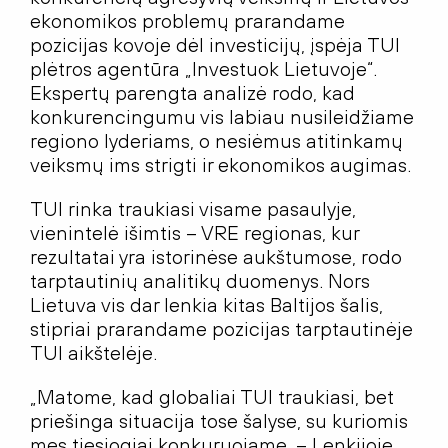
ekonomikos problemų prarandame
pozicijas kovoje dėl investicijų, įspėja TUI
plėtros agentūra „Investuok Lietuvoje“.
Ekspertų parengta analizė rodo, kad
konkurencingumu vis labiau nusileidžiame
regiono lyderiams, o nesiėmus atitinkamų
veiksmų ims strigti ir ekonomikos augimas.
TUI rinka traukiasi visame pasaulyje,
vienintelė išimtis – VRE regionas, kur
rezultatai yra istorinėse aukštumose, rodo
tarptautinių analitikų duomenys. Nors
Lietuva vis dar lenkia kitas Baltijos šalis,
stipriai prarandame pozicijas tarptautinėje
TUI aikštelėje.
„Matome, kad globaliai TUI traukiasi, bet
priešinga situacija tose šalyse, su kuriomis
mes tiesiogiai konkuruojame, – Lenkijoje,