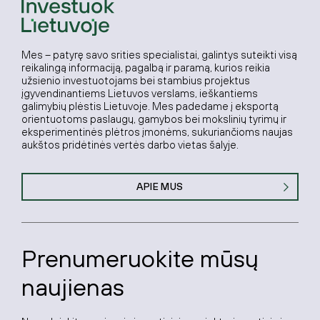
Mes – patyrę savo srities specialistai, galintys suteikti visą
reikalingą informaciją, pagalbą ir paramą, kurios reikia
užsienio investuotojams bei stambius projektus
įgyvendinantiems Lietuvos verslams, ieškantiems
galimybių plėstis Lietuvoje. Mes padedame į eksportą
orientuotoms paslaugų, gamybos bei mokslinių tyrimų ir
eksperimentinės plėtros įmonėms, sukuriančioms naujas
aukštos pridėtinės vertės darbo vietas šalyje.
APIE MUS
Prenumeruokite mūsų
naujienas