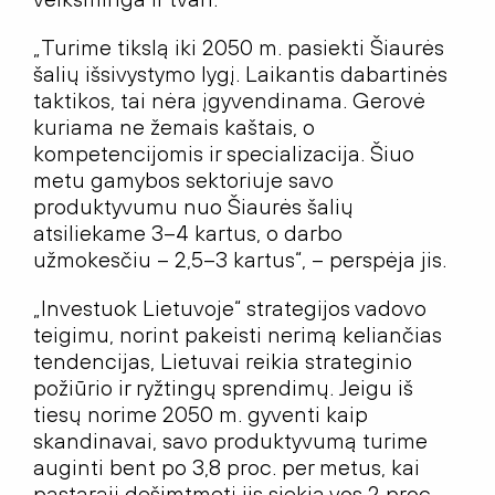
„Turime tikslą iki 2050 m. pasiekti Šiaurės
šalių išsivystymo lygį. Laikantis dabartinės
taktikos, tai nėra įgyvendinama. Gerovė
kuriama ne žemais kaštais, o
kompetencijomis ir specializacija. Šiuo
metu gamybos sektoriuje savo
produktyvumu nuo Šiaurės šalių
atsiliekame 3–4 kartus, o darbo
užmokesčiu – 2,5–3 kartus“, – perspėja jis.
„Investuok Lietuvoje“ strategijos vadovo
teigimu, norint pakeisti nerimą keliančias
tendencijas, Lietuvai reikia strateginio
požiūrio ir ryžtingų sprendimų. Jeigu iš
tiesų norime 2050 m. gyventi kaip
skandinavai, savo produktyvumą turime
auginti bent po 3,8 proc. per metus, kai
pastarąjį dešimtmetį jis siekia vos 2 proc.