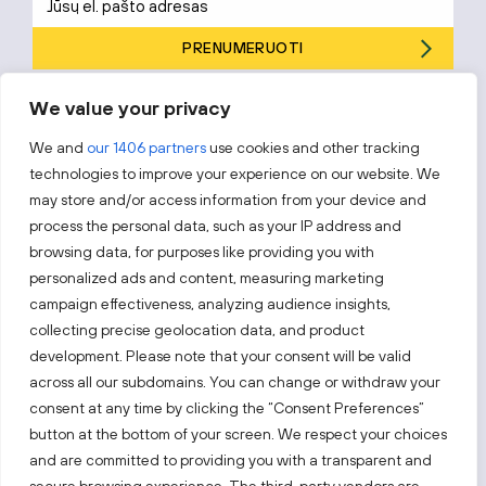
PRENUMERUOTI
Prenumeruodami sutinkate su „Investuok Lietuvoje“
privatumo
We value your privacy
politika
.
We and
our 1406 partners
use cookies and other tracking
technologies to improve your experience on our website. We
may store and/or access information from your device and
process the personal data, such as your IP address and
Sekite mus
browsing data, for purposes like providing you with
personalized ads and content, measuring marketing
Sužinokite naujienas pirmieji.
campaign effectiveness, analyzing audience insights,
collecting precise geolocation data, and product
development. Please note that your consent will be valid
across all our subdomains. You can change or withdraw your
consent at any time by clicking the “Consent Preferences”
button at the bottom of your screen. We respect your choices
and are committed to providing you with a transparent and
Taip pat apsilankykite: