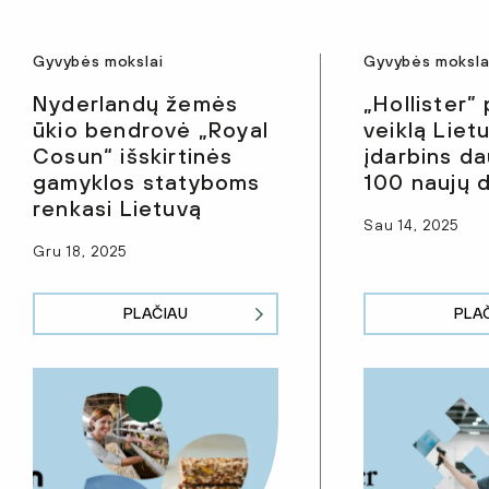
Gyvybės mokslai
Gyvybės moksla
Nyderlandų žemės
„Hollister” 
ūkio bendrovė „Royal
veiklą Liet
Cosun“ išskirtinės
įdarbins da
gamyklos statyboms
100 naujų 
renkasi Lietuvą
Sau 14, 2025
Gru 18, 2025
PLAČIAU
PLA