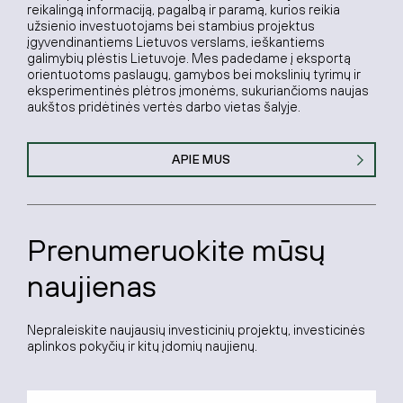
reikalingą informaciją, pagalbą ir paramą, kurios reikia
užsienio investuotojams bei stambius projektus
įgyvendinantiems Lietuvos verslams, ieškantiems
galimybių plėstis Lietuvoje. Mes padedame į eksportą
orientuotoms paslaugų, gamybos bei mokslinių tyrimų ir
eksperimentinės plėtros įmonėms, sukuriančioms naujas
aukštos pridėtinės vertės darbo vietas šalyje.
APIE MUS
Prenumeruokite mūsų
naujienas
Nepraleiskite naujausių investicinių projektų, investicinės
aplinkos pokyčių ir kitų įdomių naujienų.