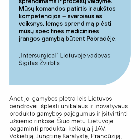
sprendimams ir procesų valdyme.
Mūsų komandos patirtis ir aukštos
kompetencijos – svarbiausias
veiksnys, lėmęs sprendimą plėsti
mūsų specifinės medicininės
įrangos gamybą būtent Pabradėje.
„Intersurgical“ Lietuvoje vadovas
Sigitas Žvirblis
Anot jo, gamybos plėtra leis Lietuvos
bendrovei išplėsti unikalaus ir inovatyvaus
produkto gamybos pajėgumus ir įsitvirtinti
užsienio rinkose. Šiuo metu Lietuvoje
pagaminti produktai keliauja į JAV,
Vokietiją, Jungtinę Karalystę, Prancūziją,