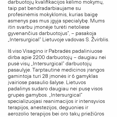
darbuotojų kvalifikacijos kėlimo mokymų,
taip pat bendradarbiaujame su
profesinėmis mokyklomis, kurias baigę
asmenys pas mus įgyja specialybę. Mums
itin svarbu įmonėje turėti netoliese
gyvenančius darbuotojus“, – pasakoja
„Intersurgical“ Lietuvoje vadovas S. Žvirblis.
Iš viso Visagino ir Pabradės padaliniuose
dirba apie 2200 darbuotojų – daugiau nei
pusė visų „Intersurgical“ darbuotojų
pasaulyje. Tarptautinė medicinos įrangos
gamintoja turi 28 įmonės ir 6 gamyklas
įvairiose pasaulio šalyse. Lietuvos
padalinys sudaro daugiau nei pusę visos
grupės gamybos. „Intersurgical“
specializuojasi reanimacijos ir intensyvios
terapijos, anestezijos, deguonies ir
aerozolio terapijos bei oro takų priežiūros