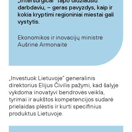
„Intersurgical“ tapo didžiausiu
darbdaviu, – geras pavyzdys, kaip ir
kokia kryptimi regioniniai miestai gali
vystytis.
Ekonomikos ir inovacijų ministrė
Aušrinė Armonaitė
„Investuok Lietuvoje“ generalinis
direktorius Elijus Čivilis pažymi, kad šalyje
vykdoma inovatyvi bendrovės veikla,
tyrimai ir aukštos kompetencijos sudarė
prielaidas plėstis ir kurti specifinius
produktus Lietuvoje.