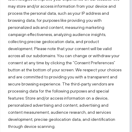
may store and/or access information from your device and
process the personal data, such as your IP address and
Sekite mus
browsing data, for purposes like providing you with
personalized ads and content, measuring marketing
Sužinokite naujienas pirmieji.
campaign effectiveness, analyzing audience insights,
collecting precise geolocation data, and product
development. Please note that your consent will be valid
across all our subdomains. You can change or withdraw your
consent at any time by clicking the “Consent Preferences”
button at the bottom of your screen. We respect your choices
and are committed to providing you with a transparent and
Taip pat apsilankykite:
secure browsing experience. The third-party vendors are
processing data for the following purposes and special
Pasirinkite tinklalapį
features: Store and/or access information on a device,
personalized advertising and content, advertising and
content measurement, audience research, and services
PRIVATUMO PRANEŠIMAS
development, precise geolocation data, and identification
PRIEINAMUMO PARAIŠKA
through device scanning.