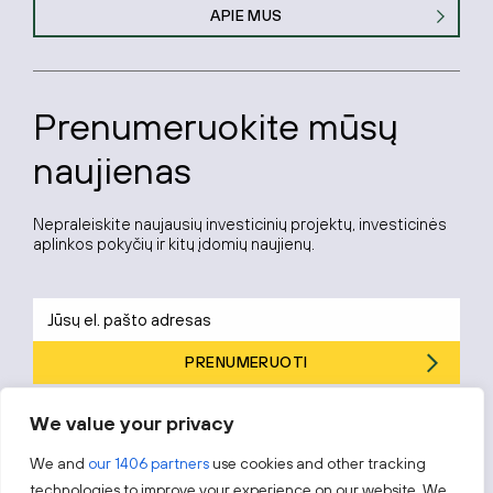
APIE MUS
Prenumeruokite mūsų
naujienas
Nepraleiskite naujausių investicinių projektų, investicinės
aplinkos pokyčių ir kitų įdomių naujienų.
PRENUMERUOTI
Prenumeruodami sutinkate su „Investuok Lietuvoje“
privatumo
We value your privacy
politika
.
We and
our 1406 partners
use cookies and other tracking
technologies to improve your experience on our website. We