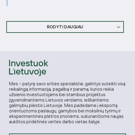
RODYTI DAUGIAU
Mes – patyrę savo srities specialistai, galintys suteikti visą
reikalingą informaciją, pagalbą ir paramą, kurios reikia
užsienio investuotojams bei stambius projektus
įgyvendinantiems Lietuvos verslams, ieškantiems
galimybių plėstis Lietuvoje. Mes padedame į eksportą
orientuotoms paslaugų, gamybos bei mokslinių tyrimų ir
eksperimentinės plėtros įmonėms, sukuriančioms naujas
aukštos pridėtinės vertės darbo vietas šalyje.