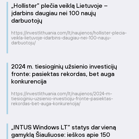
„Hollister” plečia veiklą Lietuvoje –
įdarbins daugiau nei 100 naujų
darbuotojų
https://investlithuania.com/lt/naujienos/hollister-plecia-
veikla-lietuvoje-idarbins-daugiau-nei-100-nauju-
darbuotoju/
2024 m. tiesioginių užsienio investicijų
fronte: pasiektas rekordas, bet auga
konkurencija
https://investlithuania.com/lt/naujienos/2024-m-
tiesioginiu-uzsienio-investiciju-fronte-pasiektas-
rekordas-bet-auga-konkurencija/
„INTUS Windows LT“ statys dar vieną
gamyklą Šiauliuose: ieškos apie 150