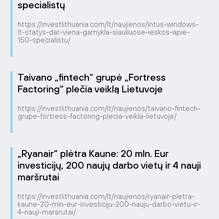
specialistų
https://investlithuania.com/lt/naujienos/intus-windows-
lt-statys-dar-viena-gamykla-siauliuose-ieskos-apie-
150-specialistu/
Taivano „fintech“ grupė „Fortress
Factoring“ plečia veiklą Lietuvoje
https://investlithuania.com/lt/naujienos/taivano-fintech-
grupe-fortress-factoring-plecia-veikla-lietuvoje/
„Ryanair“ plėtra Kaune: 20 mln. Eur
investicijų, 200 naujų darbo vietų ir 4 nauji
maršrutai
https://investlithuania.com/lt/naujienos/ryanair-pletra-
kaune-20-mln-eur-investiciju-200-nauju-darbo-vietu-ir-
4-nauji-marsrutai/