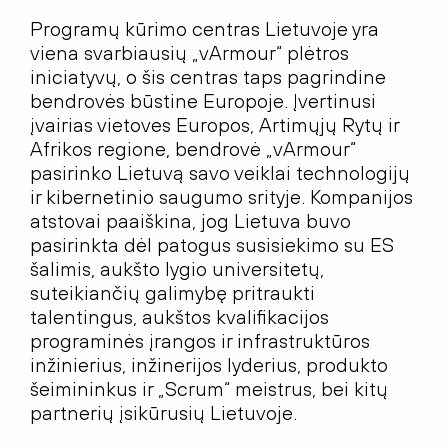
Programų kūrimo centras Lietuvoje yra
viena svarbiausių „vArmour“ plėtros
iniciatyvų, o šis centras taps pagrindine
bendrovės būstine Europoje. Įvertinusi
įvairias vietoves Europos, Artimųjų Rytų ir
Afrikos regione, bendrovė „vArmour“
pasirinko Lietuvą savo veiklai technologijų
ir kibernetinio saugumo srityje. Kompanijos
atstovai paaiškina, jog Lietuva buvo
pasirinkta dėl patogus susisiekimo su ES
šalimis, aukšto lygio universitetų,
suteikiančių galimybę pritraukti
talentingus, aukštos kvalifikacijos
programinės įrangos ir infrastruktūros
inžinierius, inžinerijos lyderius, produkto
šeimininkus ir „Scrum“ meistrus, bei kitų
partnerių įsikūrusių Lietuvoje.