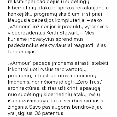
reikšmingai padidėjusiu sudėtingų
kibernetinių atakų ir išpirkos reikalaujančių
kenkėjiškų programų skaičiumi ir stipriai
išaugusia debesijos kompiuterija, – sako
„vArmour“ inžinerijos ir produktų vyresnysis
viceprezidentas Keith Stewart. – Mes
kuriame inovatyvius sprendimus,
padedančius efektyviausiai reaguoti į šias
tendencijas.“
„vArmour“ padeda įmonėms atrasti, stebėti
ir kontroliuoti ryšius tarp vartotojų,
programų, infrastruktūros ir duomenų.
Įmonėms, norinčioms įdiegti „Zero Trust“
architektūras, skirtas užtikrinti apsaugą
nuo sudėtingų kibernetinių atakų, ryšių
išanalizavimas yra labai svarbus pirmasis
žingsnis. Savo paslaugoms bendrovė jau
yra įsigijusi 36 patentus.