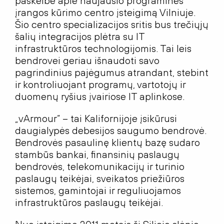
paskelbė apie naujausio programinės
įrangos kūrimo centro įsteigimą Vilniuje.
Šio centro specializacijos sritis bus trečiųjų
šalių integracijos plėtra su IT
infrastruktūros technologijomis. Tai leis
bendrovei geriau išnaudoti savo
pagrindinius pajėgumus atrandant, stebint
ir kontroliuojant programų, vartotojų ir
duomenų ryšius įvairiose IT aplinkose.
„vArmour“ – tai Kalifornijoje įsikūrusi
daugialypės debesijos saugumo bendrovė.
Bendrovės pasaulinę klientų bazę sudaro
stambūs bankai, finansinių paslaugų
bendrovės, telekomunikacijų ir turinio
paslaugų teikėjai, sveikatos priežiūros
sistemos, gamintojai ir reguliuojamos
infrastruktūros paslaugų teikėjai.