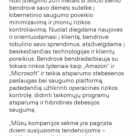
Nuo įsteigimo 2011 metais ši Silicio slėnio
bendrovė savo dėmesį sutelkė į
kibernetinio saugumo poveikio
minimizavimą ir įmonių rizikos
kontroliavimą. Nuolat diegdama naujoves
ir orientuodamasi į klientą, bendrovė
tobulino savo sprendimus, atsižvelgdama į
besikeičiančias technologijas ir klientų
poreikius. Bendrovė bendradarbiauja su
tokiais rinkos lyderiais kaip „Amazon“ ir
„Microsoft“ ir teikia atsparumo stebėsenos
paslaugas bei saugumo platformą,
padedančią užtikrinti operacinės rizikos
kontrolę, didinti taikomųjų programų
atsparumą ir hibridinės debesijos
saugumą.
„Mūsų kompanijos sėkmė yra pagrįsta
dviem susijusiomis tendencijomis –