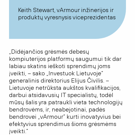
Keith Stewart, vArmour inžinerijos ir
produktų vyresnysis viceprezidentas
„Didėjančios grėsmės debesų
kompiuterijos platformų saugumui tik dar
labiau skatins ieškoti sprendimų joms
įveikti, – sako „Investuok Lietuvoje“
generalinis direktorius Elijus Čivilis. –
Lietuvoje netrūksta aukštos kvalifikacijos,
darbui atsidavusių IT specialistų, todėl
mūsų šalis yra patraukli vieta technologijų
bendrovėms, ir, neabejotinai, padės
bendrovei „vArmour“ kurti inovatyvius bei
efektyvius sprendimus šioms grėsmėms
įveikti.“