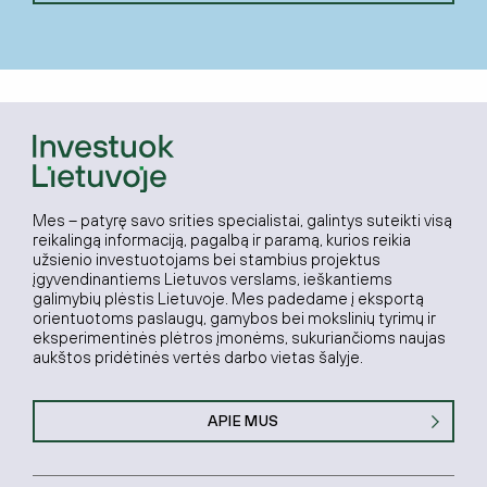
Mes – patyrę savo srities specialistai, galintys suteikti visą
reikalingą informaciją, pagalbą ir paramą, kurios reikia
užsienio investuotojams bei stambius projektus
įgyvendinantiems Lietuvos verslams, ieškantiems
galimybių plėstis Lietuvoje. Mes padedame į eksportą
orientuotoms paslaugų, gamybos bei mokslinių tyrimų ir
eksperimentinės plėtros įmonėms, sukuriančioms naujas
aukštos pridėtinės vertės darbo vietas šalyje.
APIE MUS