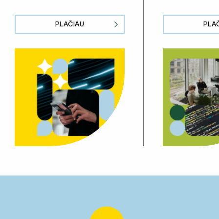
PLAČIAU
PLA