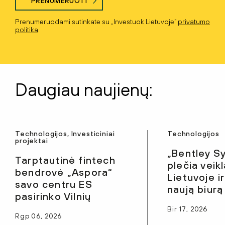
PRENUMERUOTI
Prenumeruodami sutinkate su „Investuok Lietuvoje“
privatumo
politika
.
Daugiau naujienų:
Technologijos, Investiciniai
Technologijos
projektai
„Bentley S
Tarptautinė fintech
plečia veik
bendrovė „Aspora“
Lietuvoje i
savo centru ES
naują biurą 
pasirinko Vilnių
Bir 17, 2026
Rgp 06, 2026