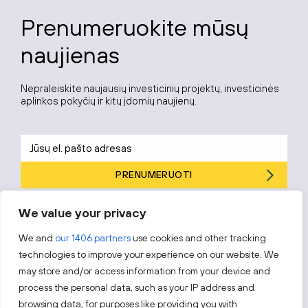
Prenumeruokite mūsų
naujienas
Nepraleiskite naujausių investicinių projektų, investicinės
aplinkos pokyčių ir kitų įdomių naujienų.
PRENUMERUOTI
Prenumeruodami sutinkate su „Investuok Lietuvoje“
privatumo
We value your privacy
politika
.
We and
our 1406 partners
use cookies and other tracking
technologies to improve your experience on our website. We
may store and/or access information from your device and
process the personal data, such as your IP address and
Sekite mus
browsing data, for purposes like providing you with