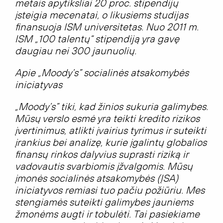
metais apytiksliai 20 proc. stipendijų
įsteigia mecenatai, o likusiems studijas
finansuoja ISM universitetas. Nuo 2011 m.
ISM „100 talentų“ stipendiją yra gavę
daugiau nei 300 jaunuolių.
Apie
„
Moody’s” socialinės atsakomybės
iniciatyvas
„
Moody’s” tiki, kad žinios sukuria galimybes.
Mūsų verslo esmė yra teikti kredito rizikos
įvertinimus, atlikti įvairius tyrimus ir suteikti
įrankius bei analizę, kurie įgalintų globalios
finansų rinkos dalyvius suprasti riziką ir
vadovautis svarbiomis įžvalgomis. Mūsų
įmonės socialinės atsakomybės (ĮSA)
iniciatyvos remiasi tuo pa
čiu požiūriu.
Mes
stengiamės suteikti galimybes jauniems
žmonėms augti ir tobulėti.
Tai pasiekiame