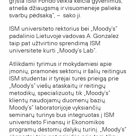
grįsta ISM Fondo veikla keičia gyvenimus,
atneša džiaugsmą ir visuomenėje palieka
svarbų pėdsaką”, – sako ji.
ISM universiteto rektorius bei „Moody’s”
padalinio Lietuvoje vadovas A. Gonzalez
taip pat užtvirtino sprendimą ISM
universitete kurti „Moody’s Lab“.
Atlikdami tyrimus ir mokydamiesi apie
įmonių, pramonės sektorių ir šalių reitingus
ISM studentai ir tyrėjai turės prieigą prie
„Moody’s” viešų ataskaitų ir reitingų
metodikų, specializuotų tik „Moody’s”
klientų naudojamų duomenų bazių.
Moody’s” laboratorijoje vyksiančių
seminarų turinys bus integruotas į ISM
universiteto Finansų ir Ekonomikos
programų dėstomų dalykų turinį. „Moody’s”