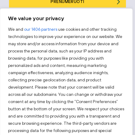
PRENUMERUOTI
Prenumeruodami sutinkate su „Investuok Lietuvoje“
privatumo
We value your privacy
politika
.
We and
our 1406 partners
use cookies and other tracking
technologies to improve your experience on our website. We
may store and/or access information from your device and
process the personal data, such as your IP address and
Sekite mus
browsing data, for purposes like providing you with
personalized ads and content, measuring marketing
Sužinokite naujienas pirmieji.
campaign effectiveness, analyzing audience insights,
collecting precise geolocation data, and product
development. Please note that your consent will be valid
across all our subdomains. You can change or withdraw your
consent at any time by clicking the “Consent Preferences”
button at the bottom of your screen. We respect your choices
and are committed to providing you with a transparent and
Taip pat apsilankykite:
secure browsing experience. The third-party vendors are
processing data for the following purposes and special
Pasirinkite tinklalapį