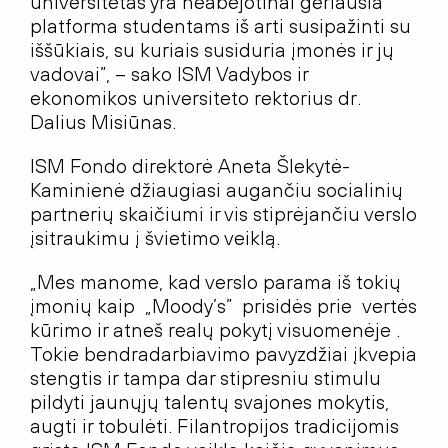
universitetas yra neabejotinai geriausia
platforma studentams iš arti susipažinti su
iššūkiais, su kuriais susiduria įmonės ir jų
vadovai”, – sako ISM Vadybos ir
ekonomikos universiteto rektorius dr.
Dalius Misiūnas.
ISM Fondo direktorė Aneta Šlekytė-
Kaminienė džiaugiasi augančiu socialinių
partnerių skaičiumi ir vis stiprėjančiu verslo
įsitraukimu į švietimo veiklą.
„Mes manome, kad verslo parama iš tokių
įmonių kaip „Moody’s” prisidės prie vertės
kūrimo ir atneš realų pokytį visuomenėje .
Tokie bendradarbiavimo pavyzdžiai įkvepia
stengtis ir tampa dar stipresniu stimulu
pildyti jaunųjų talentų svajones mokytis,
augti ir tobulėti. Filantropijos tradicijomis