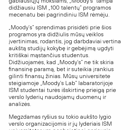
gabiausiųjų mokslams, „Moody’s” tampa
didžiausiu ISM „100 talentų” programos
mecenatu bei pagrindiniu ISM rėmėju.
„Moody’s” sprendimas prisidėti prie šios
programos yra didžiulis mūsų veiklos
įvertinimas, rodantis, jog darbdaviai vertina
aukštą studijų kokybę ir gebėjimą ugdyti
kritiškai mąstančius studentus.
Didžiuojamės, kad „Moody’s” ne tik skiria
finansinę paramą, bet ir suteikia įrankius
gilinti finansų žinias. Mūsų universitete
steigiamoje „Moody’s Lab” labaratorijoje
ISM studentai turės išskirtinę prieigą prie
verslo lyderių naudojamų duomenų ir
analizės.
Megzdamas ryšius su tokio aukšto lygio
verslo organizacijomis ir jų lyderiais ISM