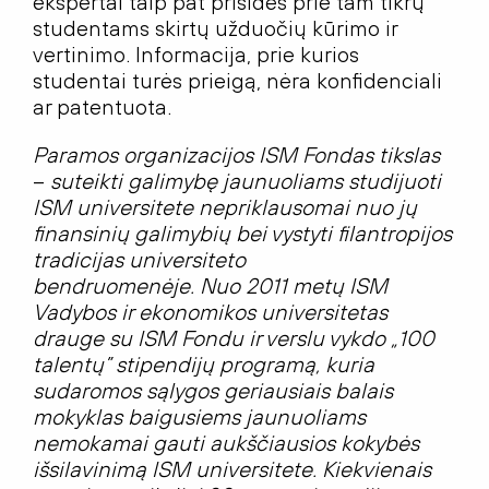
ekspertai taip pat prisidės prie tam tikrų
studentams skirtų užduočių kūrimo ir
vertinimo. Informacija, prie kurios
studentai turės prieigą, nėra konfidenciali
ar patentuota.
Paramos organizacijos ISM Fondas tikslas
–
suteikti galimybę jaunuoliams studijuoti
ISM universitete nepriklausomai nuo jų
finansinių galimybių bei vystyti filantropijos
tradicijas universiteto
bendruomenėje. Nuo 2011 metų ISM
Vadybos ir ekonomikos universitetas
drauge su ISM Fondu ir verslu vykdo „100
talentų” stipendijų programą, kuria
sudaromos sąlygos geriausiais balais
mokyklas baigusiems jaunuoliams
nemokamai gauti aukščiausios kokybės
išsilavinimą ISM universitete. Kiekvienais