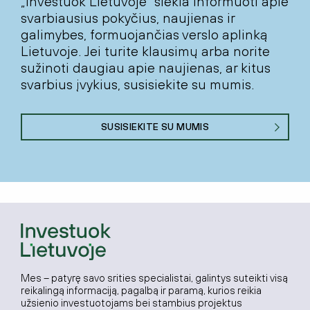
„Investuok Lietuvoje“ siekia informuoti apie
svarbiausius pokyčius, naujienas ir
galimybes, formuojančias verslo aplinką
Lietuvoje. Jei turite klausimų arba norite
sužinoti daugiau apie naujienas, ar kitus
svarbius įvykius, susisiekite su mumis.
SUSISIEKITE SU MUMIS
Mes – patyrę savo srities specialistai, galintys suteikti visą
reikalingą informaciją, pagalbą ir paramą, kurios reikia
užsienio investuotojams bei stambius projektus