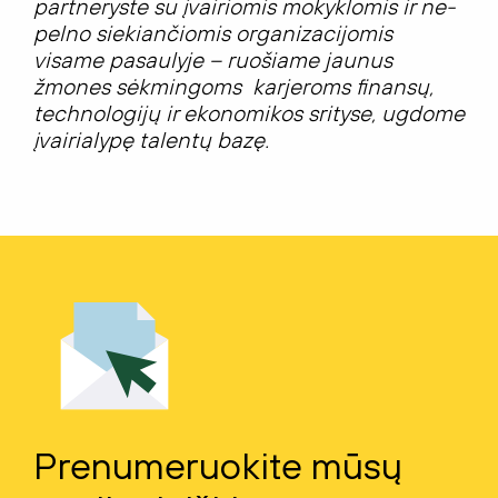
partneryste su įvairiomis mokyklomis ir ne-
pelno siekiančiomis organizacijomis
visame pasaulyje – ruošiame jaunus
žmones sėkmingoms karjeroms finansų,
technologijų ir ekonomikos srityse, ugdome
įvairialypę talentų bazę.
Prenumeruokite mūsų