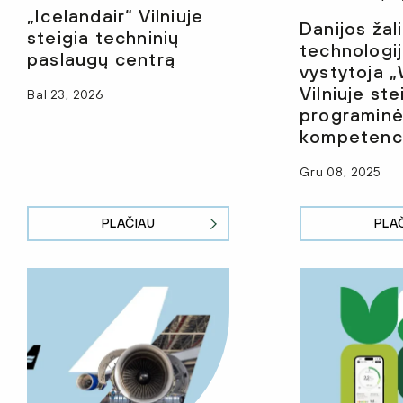
„Icelandair“ Vilniuje
Danijos žal
steigia techninių
technologi
paslaugų centrą
vystytoja 
Vilniuje ste
Bal 23, 2026
programinė
kompetenci
Gru 08, 2025
PLAČIAU
PLA