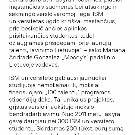
mąstančios visuomenės bei atsakingo ir
sėkmingo verslo varomoji jėga. ISM
universitetas ugdo kritiškai mąstančius,
prie besikeičiančios aplinkos
prisitaikančius studentus, todėl
džiaugiamės prisidėdami prie jaunųjų
talentų lavinimo Lietuvoje”, – sako Mariana
Andrade Gonzalez, „Moody’s” padalinio
Lietuvoje vadovas.
ISM universitete gabiausi jaunuoliai
studijuoja nemokamai. Jų mokslai
finansuojami „100 talentų” programos
stipendijų dėka. Tai unikalus projektas,
grįstas verslo ir aukštojo mokslo
bendradarbiavimu. Nuo 2011 metų jas yra
gavę daugiau nei 300 ISM universiteto
studentų. Skirdamas 200 tūkst. eurų sumą