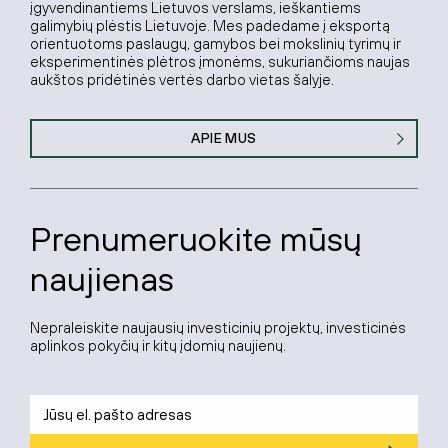
įgyvendinantiems Lietuvos verslams, ieškantiems
galimybių plėstis Lietuvoje. Mes padedame į eksportą
orientuotoms paslaugų, gamybos bei mokslinių tyrimų ir
eksperimentinės plėtros įmonėms, sukuriančioms naujas
aukštos pridėtinės vertės darbo vietas šalyje.
APIE MUS
Prenumeruokite mūsų
naujienas
Nepraleiskite naujausių investicinių projektų, investicinės
aplinkos pokyčių ir kitų įdomių naujienų.