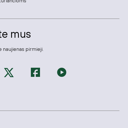
kuriančioms
te mus
 naujienas pirmieji.