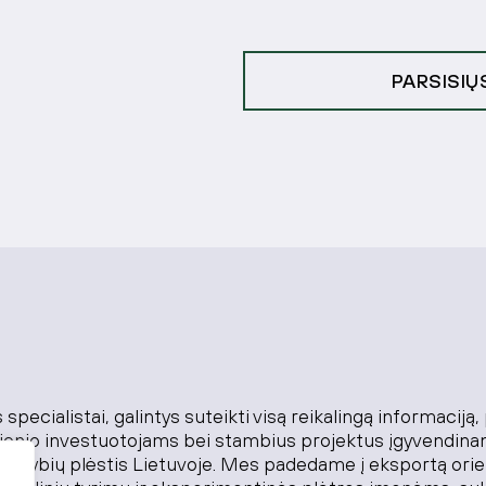
PARSISIŲ
specialistai, galintys suteikti visą reikalingą informaciją,
sienio investuotojams bei stambius projektus įgyvendin
alimybių plėstis Lietuvoje. Mes padedame į eksportą or