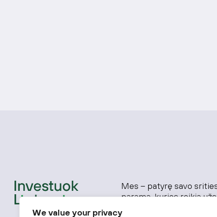
Mes – patyrę savo srities 
paramą, kurios reikia už
verslams, ieškantiems g
We value your privacy