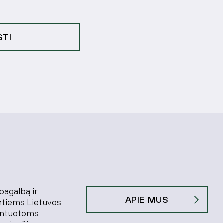
STI
 pagalbą ir
APIE MUS
antiems Lietuvos
ientuotoms