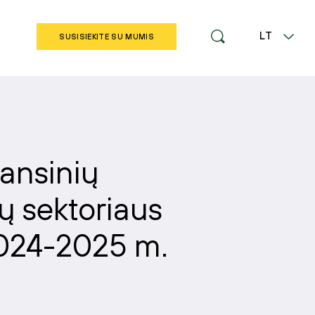
LT
SUSISIEKITE SU MUMIS
EN
nansinių
ų sektoriaus
024-2025 m.