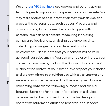
paslaugų, gamybos bei m
naujas aukštos pridėtinės
We and
our 1406 partners
use cookies and other tracking
technologies to improve your experience on our website. We
may store and/or access information from your device and
process the personal data, such as your IP address and
Prenumeruokite mūsų na
browsing data, for purposes like providing you with
personalized ads and content, measuring marketing
Nepraleiskite naujausių investicinių projektų, investi
campaign effectiveness, analyzing audience insights,
kitų įdomių naujienų.
collecting precise geolocation data, and product
development. Please note that your consent will be valid
across all our subdomains. You can change or withdraw your
consent at any time by clicking the “Consent Preferences”
button at the bottom of your screen. We respect your choice
and are committed to providing you with a transparent and
secure browsing experience. The third-party vendors are
Prenumeruodami sutinkate su „Investuok Lietuvoje“
privatumo poli
processing data for the following purposes and special
features: Store and/or access information on a device,
personalized advertising and content, advertising and
content measurement, audience research, and services