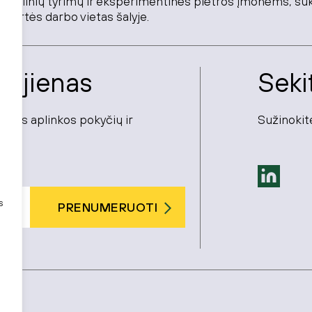
okslinių tyrimų ir eksperimentinės plėtros įmonėms, su
 vertės darbo vietas šalyje.
ujienas
Seki
cinės aplinkos pokyčių ir
Sužinokite
s
PRENUMERUOTI
tika
.