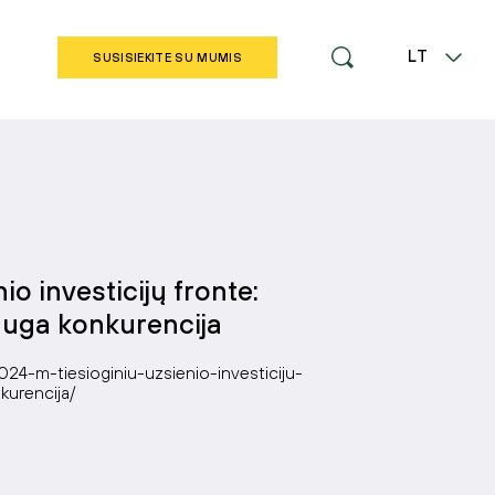
LT
SUSISIEKITE SU MUMIS
EN
io investicijų fronte:
auga konkurencija
2024-m-tiesioginiu-uzsienio-investiciju-
kurencija/