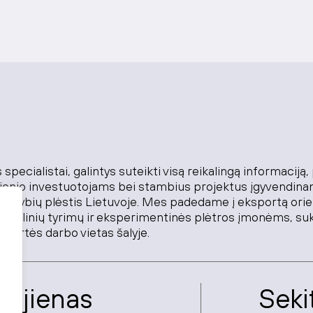
specialistai, galintys suteikti visą reikalingą informaciją,
sienio investuotojams bei stambius projektus įgyvendin
alimybių plėstis Lietuvoje. Mes padedame į eksportą or
okslinių tyrimų ir eksperimentinės plėtros įmonėms, su
 vertės darbo vietas šalyje.
ujienas
Seki