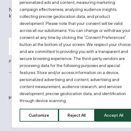
personalized ads and content, measuring marketing
Nepraleiskite naujausių investicinių projektų, investi
campaign effectiveness, analyzing audience insights,
kitų įdomių naujienų.
collecting precise geolocation data, and product
development. Please note that your consent will be valid
across all our subdomains. You can change or withdraw your
consent at any time by clicking the “Consent Preferences”
button at the bottom of your screen. We respect your choice
and are committed to providing you with a transparent and
secure browsing experience. The third-party vendors are
Prenumeruodami sutinkate su „Investuok Lietuvoje“
privatumo poli
processing data for the following purposes and special
features: Store and/or access information on a device,
personalized advertising and content, advertising and
content measurement, audience research, and services
development, precise geolocation data, and identification
Investuok Lietuvoje © 2026
PRIVATUMO PRANEŠIM
through device scanning.
Customize
Reject All
Accept All