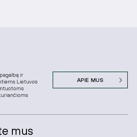
 pagalbą ir
APIE MUS
antiems Lietuvos
ientuotoms
kuriančioms
te mus