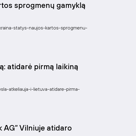
artos sprogmenų gamyklą
/ukraina-statys-naujos-kartos-sprogmenu-
vą: atidarė pirmą laikiną
esla-atkeliauja-i-lietuva-atidare-pirma-
AG“ Vilniuje atidaro