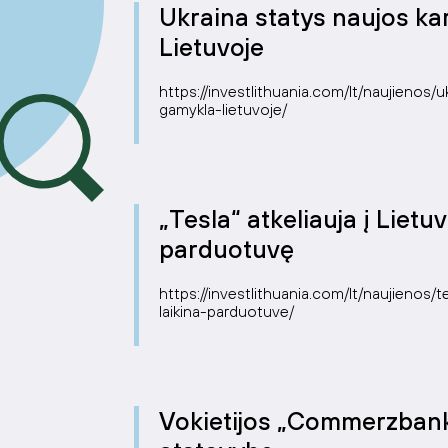
Ukraina statys naujos k
Lietuvoje
https://investlithuania.com/lt/naujienos
gamykla-lietuvoje/
„Tesla“ atkeliauja į Lietu
parduotuvę
https://investlithuania.com/lt/naujienos/t
laikina-parduotuve/
Vokietijos „Commerzbank 