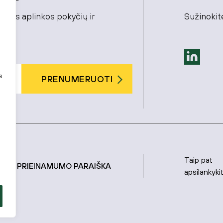
cinės aplinkos pokyčių ir
Sužinokite
s
PRENUMERUOTI
tika
.
Taip pat
AS
PRIEINAMUMO PARAIŠKA
apsilankyki