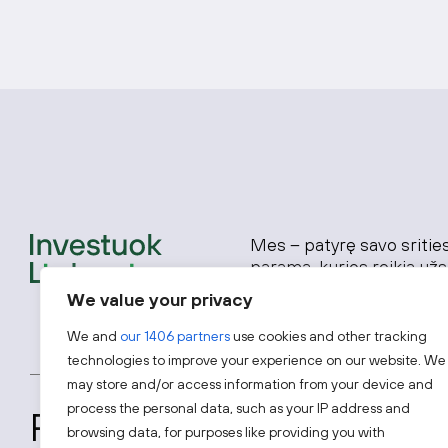
Mes – patyrę savo srities 
paramą, kurios reikia už
verslams, ieškantiems g
We value your privacy
paslaugų, gamybos bei m
naujas aukštos pridėtinės
We and
our 1406 partners
use cookies and other tracking
technologies to improve your experience on our website. We
may store and/or access information from your device and
process the personal data, such as your IP address and
Prenumeruokite mūsų na
browsing data, for purposes like providing you with