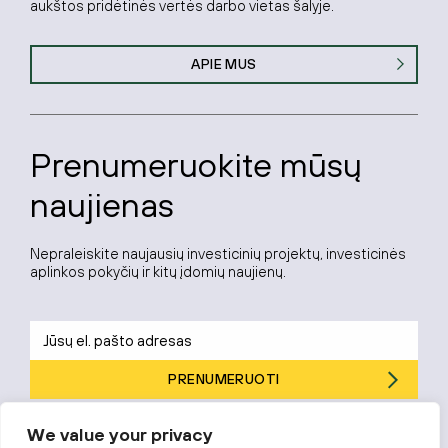
aukštos pridėtinės vertės darbo vietas šalyje.
APIE MUS
Prenumeruokite mūsų
naujienas
Nepraleiskite naujausių investicinių projektų, investicinės
aplinkos pokyčių ir kitų įdomių naujienų.
PRENUMERUOTI
Prenumeruodami sutinkate su „Investuok Lietuvoje“
privatumo
We value your privacy
politika
.