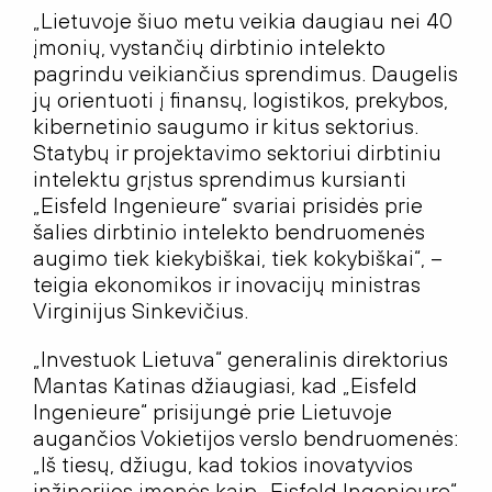
„Lietuvoje šiuo metu veikia daugiau nei 40
įmonių, vystančių dirbtinio intelekto
pagrindu veikiančius sprendimus. Daugelis
jų orientuoti į finansų, logistikos, prekybos,
kibernetinio saugumo ir kitus sektorius.
Statybų ir projektavimo sektoriui dirbtiniu
intelektu grįstus sprendimus kursianti
„Eisfeld Ingenieure“ svariai prisidės prie
šalies dirbtinio intelekto bendruomenės
augimo tiek kiekybiškai, tiek kokybiškai“, –
teigia ekonomikos ir inovacijų ministras
Virginijus Sinkevičius.
„Investuok Lietuva“ generalinis direktorius
Mantas Katinas džiaugiasi, kad „Eisfeld
Ingenieure“ prisijungė prie Lietuvoje
augančios Vokietijos verslo bendruomenės:
„Iš tiesų, džiugu, kad tokios inovatyvios
inžinerijos įmonės kaip „Eisfeld Ingenieure“