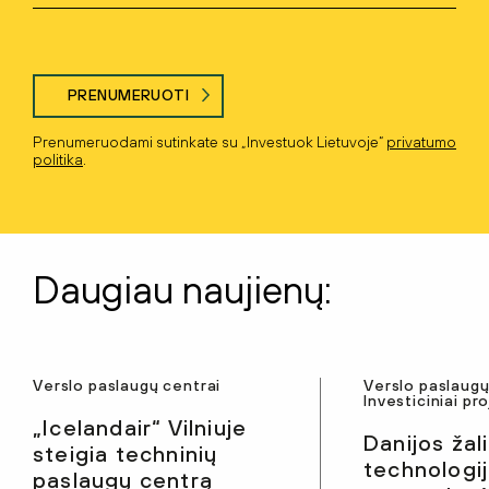
PRENUMERUOTI
Prenumeruodami sutinkate su „Investuok Lietuvoje“
privatumo
politika
.
Daugiau naujienų:
Verslo paslaugų centrai
Verslo paslaugų
Investiciniai pr
„Icelandair“ Vilniuje
Danijos žal
steigia techninių
technologi
paslaugų centrą