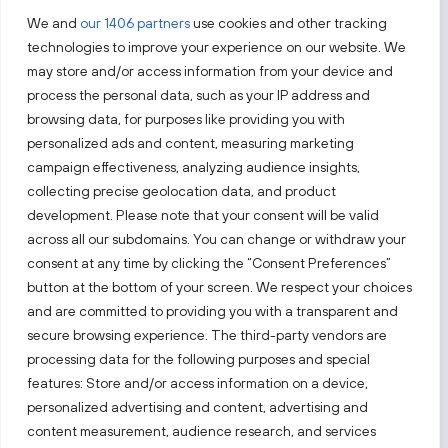
We and
our 1406 partners
use cookies and other tracking
technologies to improve your experience on our website. We
may store and/or access information from your device and
process the personal data, such as your IP address and
Sekite mus
browsing data, for purposes like providing you with
personalized ads and content, measuring marketing
Sužinokite naujienas pirmieji.
campaign effectiveness, analyzing audience insights,
collecting precise geolocation data, and product
development. Please note that your consent will be valid
across all our subdomains. You can change or withdraw your
consent at any time by clicking the “Consent Preferences”
button at the bottom of your screen. We respect your choices
Taip pat apsilankykite:
and are committed to providing you with a transparent and
secure browsing experience. The third-party vendors are
processing data for the following purposes and special
Pasirinkite tinklalapį
features: Store and/or access information on a device,
personalized advertising and content, advertising and
content measurement, audience research, and services
PRIVATUMO PRANEŠIMAS