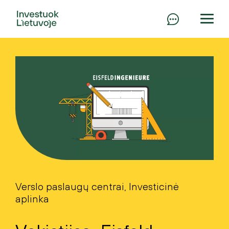
Verslo paslaugų centrai, Investicinė
aplinka