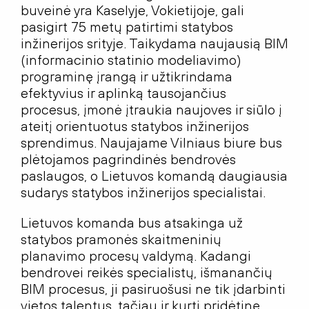
buveinė yra Kaselyje, Vokietijoje, gali
pasigirt 75 metų patirtimi statybos
inžinerijos srityje. Taikydama naujausią BIM
(informacinio statinio modeliavimo)
programinę įrangą ir užtikrindama
efektyvius ir aplinką tausojančius
procesus, įmonė įtraukia naujoves ir siūlo į
ateitį orientuotus statybos inžinerijos
sprendimus. Naujajame Vilniaus biure bus
plėtojamos pagrindinės bendrovės
paslaugos, o Lietuvos komandą daugiausia
sudarys statybos inžinerijos specialistai.
Lietuvos komanda bus atsakinga už
statybos pramonės skaitmeninių
planavimo procesų valdymą. Kadangi
bendrovei reikės specialistų, išmanančių
BIM procesus, ji pasiruošusi ne tik įdarbinti
vietos talentus, tačiau ir kurti pridėtinę