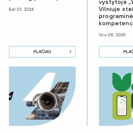
vystytoja 
Vilniuje ste
Bal 23, 2026
programinė
kompetenci
Gru 08, 2025
PLAČIAU
PLA