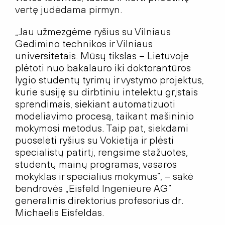
vertę judėdama pirmyn.
„Jau užmezgėme ryšius su Vilniaus
Gedimino technikos ir Vilniaus
universitetais. Mūsų tikslas – Lietuvoje
plėtoti nuo bakalauro iki doktorantūros
lygio studentų tyrimų ir vystymo projektus,
kurie susiję su dirbtiniu intelektu grįstais
sprendimais, siekiant automatizuoti
modeliavimo procesą, taikant mašininio
mokymosi metodus. Taip pat, siekdami
puoselėti ryšius su Vokietija ir plėsti
specialistų patirtį, rengsime stažuotes,
studentų mainų programas, vasaros
mokyklas ir specialius mokymus“, – sakė
bendrovės „Eisfeld Ingenieure AG“
generalinis direktorius profesorius dr.
Michaelis Eisfeldas.