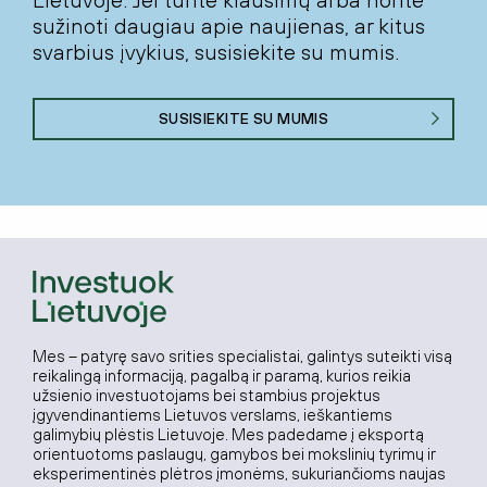
sužinoti daugiau apie naujienas, ar kitus
svarbius įvykius, susisiekite su mumis.
SUSISIEKITE SU MUMIS
Mes – patyrę savo srities specialistai, galintys suteikti visą
reikalingą informaciją, pagalbą ir paramą, kurios reikia
užsienio investuotojams bei stambius projektus
įgyvendinantiems Lietuvos verslams, ieškantiems
galimybių plėstis Lietuvoje. Mes padedame į eksportą
orientuotoms paslaugų, gamybos bei mokslinių tyrimų ir
eksperimentinės plėtros įmonėms, sukuriančioms naujas