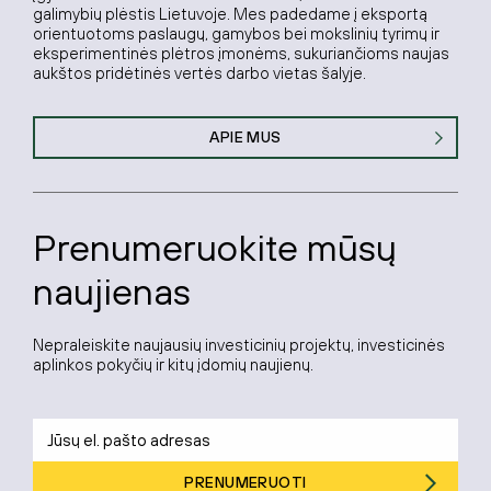
galimybių plėstis Lietuvoje. Mes padedame į eksportą
orientuotoms paslaugų, gamybos bei mokslinių tyrimų ir
eksperimentinės plėtros įmonėms, sukuriančioms naujas
aukštos pridėtinės vertės darbo vietas šalyje.
APIE MUS
Prenumeruokite mūsų
naujienas
Nepraleiskite naujausių investicinių projektų, investicinės
aplinkos pokyčių ir kitų įdomių naujienų.
PRENUMERUOTI