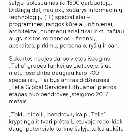
šalyje išplėsdamas iki 1300 darbuotojų.
Didžiąją dalį naujokų sudarys informacinių
technologijų (IT) specialistai –
programinės įrangos kūrėjai, inžinieriai,
architektai, duomenų analitikai ir kt., tačiau
augs ir kitos komandos – finansų,
apskaitos, pirkimų, personalo, ryšių ir pan.
Sukurtos naujos darbo vietos išaugins
„Telia“ grupės funkcijas Lietuvoje: šiuo
metu jose dirba daugiau kaip 900
specialistų. Tai bus antras didžiausias
„Telia Global Services Lithuania“ plėtros
etapas nuo bendrovės įsteigimo 2017
metais.
„Tokių didelių bendrovių kaip „Telia“
kryptinga ir tvari plėtra Lietuvoje rodo, kiek
daug potencialo turime šalyje telkti aukštą