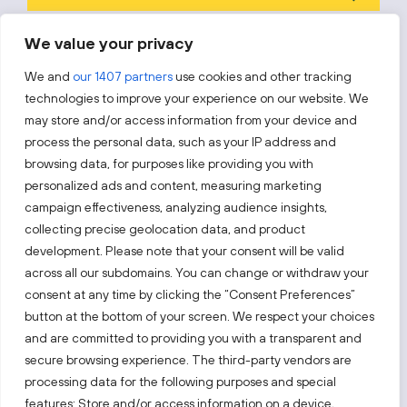
Prenumeruodami sutinkate su „Investuok Lietuvoje“
privatumo
We value your privacy
politika
.
We and
our 1407 partners
use cookies and other tracking
technologies to improve your experience on our website. We
may store and/or access information from your device and
process the personal data, such as your IP address and
Sekite mus
browsing data, for purposes like providing you with
personalized ads and content, measuring marketing
Sužinokite naujienas pirmieji.
campaign effectiveness, analyzing audience insights,
collecting precise geolocation data, and product
development. Please note that your consent will be valid
across all our subdomains. You can change or withdraw your
consent at any time by clicking the “Consent Preferences”
button at the bottom of your screen. We respect your choices
and are committed to providing you with a transparent and
Taip pat apsilankykite:
secure browsing experience. The third-party vendors are
processing data for the following purposes and special
Pasirinkite tinklalapį
features: Store and/or access information on a device,