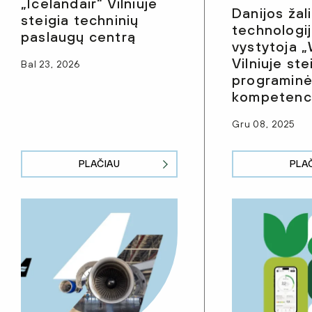
„Icelandair“ Vilniuje
Danijos žal
steigia techninių
technologi
paslaugų centrą
vystytoja 
Vilniuje ste
Bal 23, 2026
programinė
kompetenci
Gru 08, 2025
PLAČIAU
PLA