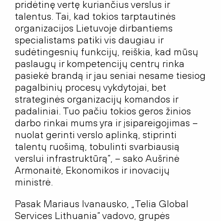
pridėtinę vertę kuriančius verslus ir
talentus. Tai, kad tokios tarptautinės
organizacijos Lietuvoje dirbantiems
specialistams patiki vis daugiau ir
sudėtingesnių funkcijų, reiškia, kad mūsų
paslaugų ir kompetencijų centrų rinka
pasiekė brandą ir jau seniai nesame tiesiog
pagalbinių procesų vykdytojai, bet
strateginės organizacijų komandos ir
padaliniai. Tuo pačiu tokios geros žinios
darbo rinkai mums yra ir įsipareigojimas –
nuolat gerinti verslo aplinką, stiprinti
talentų ruošimą, tobulinti svarbiausią
verslui infrastruktūrą“, – sako Aušrinė
Armonaitė, Ekonomikos ir inovacijų
ministrė.
Pasak Mariaus Ivanausko, „Telia Global
Services Lithuania“ vadovo, grupės