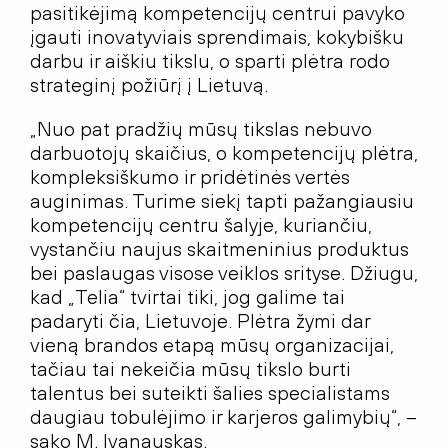
pasitikėjimą kompetencijų centrui pavyko
įgauti inovatyviais sprendimais, kokybišku
darbu ir aiškiu tikslu, o sparti plėtra rodo
strateginį požiūrį į Lietuvą.
„Nuo pat pradžių mūsų tikslas nebuvo
darbuotojų skaičius, o kompetencijų plėtra,
kompleksiškumo ir pridėtinės vertės
auginimas. Turime siekį tapti pažangiausiu
kompetencijų centru šalyje, kuriančiu,
vystančiu naujus skaitmeninius produktus
bei paslaugas visose veiklos srityse. Džiugu,
kad „Telia“ tvirtai tiki, jog galime tai
padaryti čia, Lietuvoje. Plėtra žymi dar
vieną brandos etapą mūsų organizacijai,
tačiau tai nekeičia mūsų tikslo burti
talentus bei suteikti šalies specialistams
daugiau tobulėjimo ir karjeros galimybių“, –
sako M. Ivanauskas.