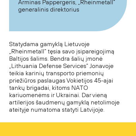
Arminas Pappergeris, „Rheinmetall“
generalinis direktorius
Statydama
gamyklą
Lietuvoje
„Rheinmetall“
tęsia
savo
įsipareigojimą
Baltijos
šalims
.
B
endra
šalių
įm
onė
„Lithuania Defense Services“
Jonavoje
teikia
karinių
transporto
priemonių
priežiūros
paslaugas
Vokietijos
45-ajai
tankų
brigadai
,
kitoms
NATO
kariuomenėms
ir
Ukrainai
. Dar
vieną
artilerijos
šaudmenų
gamyklą
netolimoje
ateityje
numatoma
statyti
Latvijoje
.