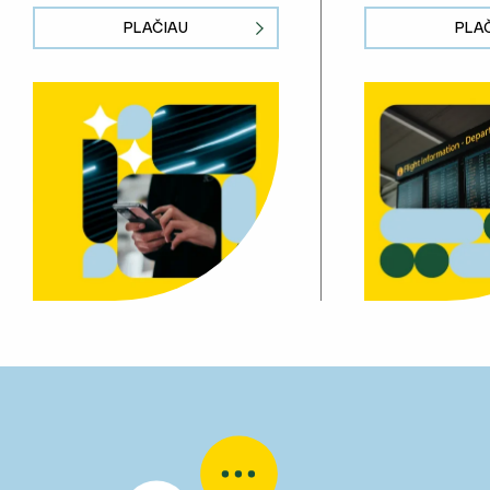
PLAČIAU
PLA