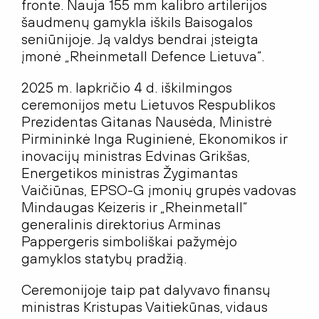
fronte. Nauja 155 mm kalibro artilerijos
šaudmenų gamykla iškils Baisogalos
seniūnijoje. Ją valdys bendrai įsteigta
įmonė „Rheinmetall Defenc
e Lietuva“.
2025 m. lapkričio 4 d. iškilmingos
ceremonijos metu Lietuvos Respublikos
Prezidentas Gitanas Nausėda, Ministrė
Pirmininkė Inga Ruginienė, Ekonomikos ir
inovacijų ministras Edvinas Grikšas,
Energetikos ministras Žygimantas
Vaičiūnas, EPSO-G įmonių grupės vadovas
Mindaugas Keizeris ir „Rheinmetall“
generalinis direktorius Arminas
Pappergeris simboliškai pažymėjo
gamyklos statybų pradžią.
Ceremonijoje taip pat dalyvavo finansų
ministras Kristupas Vaitiekūnas, vidaus