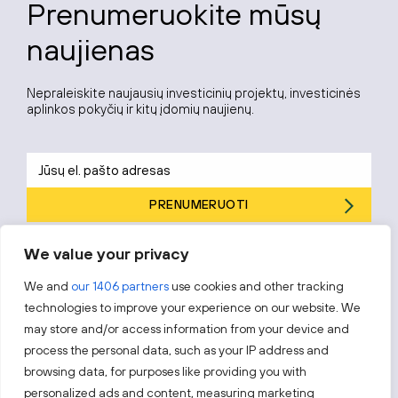
Prenumeruokite mūsų
naujienas
Nepraleiskite naujausių investicinių projektų, investicinės
aplinkos pokyčių ir kitų įdomių naujienų.
PRENUMERUOTI
Prenumeruodami sutinkate su „Investuok Lietuvoje“
privatumo
We value your privacy
politika
.
We and
our 1406 partners
use cookies and other tracking
technologies to improve your experience on our website. We
may store and/or access information from your device and
process the personal data, such as your IP address and
Sekite mus
browsing data, for purposes like providing you with
personalized ads and content, measuring marketing