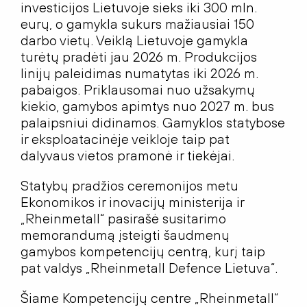
investicijos Lietuvoje sieks iki 300 mln.
eurų, o gamykla sukurs mažiausiai
150
darbo vietų. Veiklą Lietuvoje gamykla
turėtų pradėti jau 2026 m. Produkcijos
linijų paleidimas numatytas iki 2026 m.
pabaigos. Priklausomai nuo užsakymų
kiekio, gamybos apimtys nuo 2027 m. bus
palaipsniui didinamos. Gamyklos statybose
ir eksploatacinėje veikloje taip pat
dalyvaus vietos pramonė ir tiekėjai.
Statybų pradžios ceremonijos m
etu
Ekonomikos ir inovacijų ministerija ir
„Rheinmetall“ pasirašė susitarimo
memorandumą įsteigti šaudmenų
gamybos kompetencijų centrą, kurį taip
pat valdys „Rheinmetall Defence Lietuva“.
Šiame Kompetencijų centre „Rheinmetall“