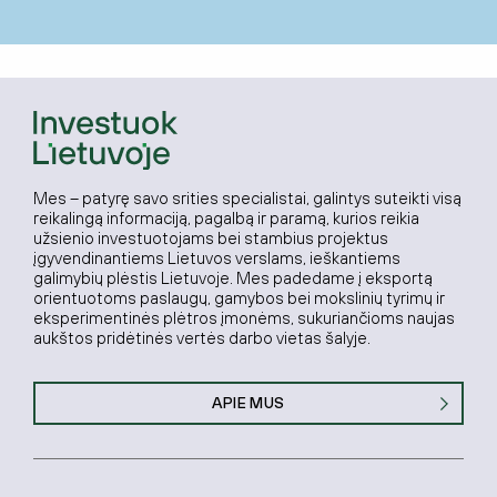
Mes – patyrę savo srities specialistai, galintys suteikti visą
reikalingą informaciją, pagalbą ir paramą, kurios reikia
užsienio investuotojams bei stambius projektus
įgyvendinantiems Lietuvos verslams, ieškantiems
galimybių plėstis Lietuvoje. Mes padedame į eksportą
orientuotoms paslaugų, gamybos bei mokslinių tyrimų ir
eksperimentinės plėtros įmonėms, sukuriančioms naujas
aukštos pridėtinės vertės darbo vietas šalyje.
APIE MUS