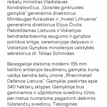
reikalų ministras Vladislavas
Kondratovičius, „Giraitės ginkluotės
gamykla“ generalinis direktorius
Mindaugas Kurauskas ir „Invest Lithuania“
generalinis direktorius Elijus Čivilis.
Pabrėždamas Lietuvos ir Vokietijos
bendradarbiavimą saugumo ir gynybos
politikos srityje, ceremonijoje dalyvavo ir
Vokietijos Gynybos ministerijos valstybės
sekretorius dr. Nilsas Schmidas.
Baisogaloje statoma moderni 155 mm
kalibro artilerijos šaudmenų gamykla, kurią
valdys bendra šalių įmonė „Rheinmetall
Defence Lietuva“. Gamyklai paskirtas apie
340 hektarų sklypas. Gamykloje bus
gaminamos ir užpildomos sviedinių tūtos,
per metus numatoma pagaminti dešimtis
tūkstančių sviedinių. Tiesioginės