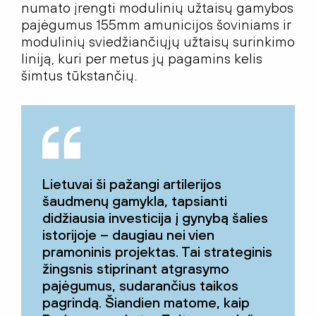
numato įrengti modulinių užtaisų gamybos
pajėgumus 155mm amunicijos šoviniams ir
modulinių sviedžiančiųjų užtaisų surinkimo
liniją, kuri per metus jų pagamins kelis
šimtus tūkstančių.
Lietuvai ši pažangi artilerijos
šaudmenų gamykla, tapsianti
didžiausia investicija į gynybą šalies
istorijoje – daugiau nei vien
pramoninis projektas. Tai strateginis
žingsnis stiprinant atgrasymo
pajėgumus, sudarančius taikos
pagrindą. Šiandien matome, kaip