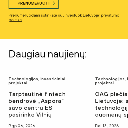
PRENUMERUOTI
Prenumeruodami sutinkate su „Investuok Lietuvoje“
privatumo
politika
.
Daugiau naujienų:
Technologijos, Investiciniai
Technologijos, I
projektai
projektai
Tarptautinė fintech
OAG pleči
bendrovė „Aspora“
Lietuvoje:
savo centru ES
technologij
pasirinko Vilnių
duomenų sp
Rgp 06, 2026
Bal 13, 2026