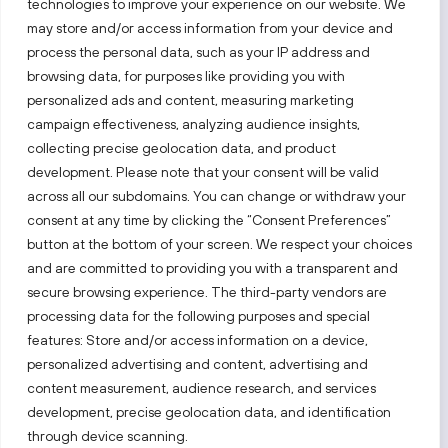
technologies to improve your experience on our website. We
may store and/or access information from your device and
process the personal data, such as your IP address and
Sekite mus
browsing data, for purposes like providing you with
personalized ads and content, measuring marketing
Sužinokite naujienas pirmieji.
campaign effectiveness, analyzing audience insights,
collecting precise geolocation data, and product
development. Please note that your consent will be valid
across all our subdomains. You can change or withdraw your
consent at any time by clicking the “Consent Preferences”
button at the bottom of your screen. We respect your choices
and are committed to providing you with a transparent and
Taip pat apsilankykite:
secure browsing experience. The third-party vendors are
processing data for the following purposes and special
Pasirinkite tinklalapį
features: Store and/or access information on a device,
personalized advertising and content, advertising and
content measurement, audience research, and services
PRIVATUMO PRANEŠIMAS
development, precise geolocation data, and identification
PRIEINAMUMO PARAIŠKA
through device scanning.