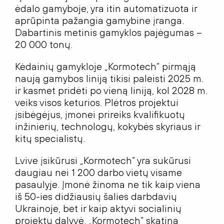
ėdalo gamyboje, yra itin automatizuota ir
aprūpinta pažangia gamybine įranga.
Dabartinis metinis gamyklos pajėgumas –
20 000 tonų.
Kėdainių gamykloje „Kormotech“ pirmąją
naują gamybos liniją tikisi paleisti 2025 m.
ir kasmet pridėti po vieną liniją, kol 2028 m.
veiks visos keturios. Plėtros projektui
įsibėgėjus, įmonei prireiks kvalifikuotų
inžinierių, technologų, kokybės skyriaus ir
kitų specialistų.
Lvive įsikūrusi „Kormotech“ yra sukūrusi
daugiau nei 1 200 darbo vietų visame
pasaulyje. Įmonė žinoma ne tik kaip viena
iš 50-ies didžiausių šalies darbdavių
Ukrainoje, bet ir kaip aktyvi socialinių
projektų dalyvė. „Kormotech“ skatina