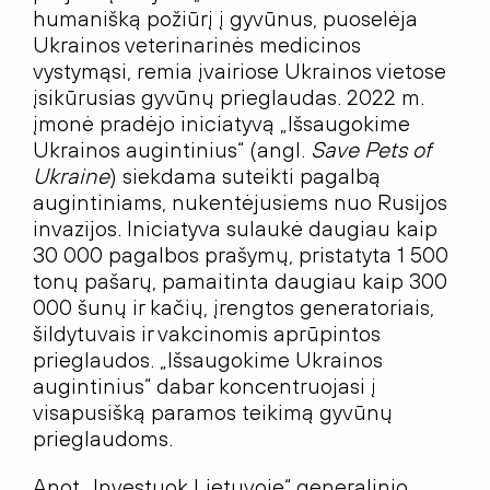
humanišką požiūrį į gyvūnus, puoselėja
Ukrainos veterinarinės medicinos
vystymąsi, remia įvairiose Ukrainos vietose
įsikūrusias gyvūnų prieglaudas. 2022 m.
įmonė pradėjo iniciatyvą „Išsaugokime
Ukrainos augintinius“ (angl.
Save Pets of
Ukraine
) siekdama suteikti pagalbą
augintiniams, nukentėjusiems nuo Rusijos
invazijos. Iniciatyva sulaukė daugiau kaip
30 000 pagalbos prašymų, pristatyta 1 500
tonų pašarų, pamaitinta daugiau kaip 300
000 šunų ir kačių, įrengtos generatoriais,
šildytuvais ir vakcinomis aprūpintos
prieglaudos. „Išsaugokime Ukrainos
augintinius“ dabar koncentruojasi į
visapusišką paramos teikimą gyvūnų
prieglaudoms.
Anot „Investuok Lietuvoje“ generalinio