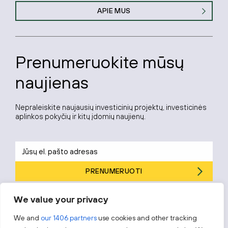
APIE MUS
Prenumeruokite mūsų
naujienas
Nepraleiskite naujausių investicinių projektų, investicinės
aplinkos pokyčių ir kitų įdomių naujienų.
PRENUMERUOTI
Prenumeruodami sutinkate su „Investuok Lietuvoje“
privatumo
We value your privacy
politika
.
We and
our 1406 partners
use cookies and other tracking