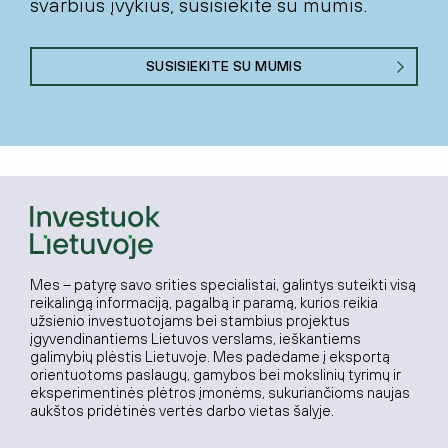
svarbius įvykius, susisiekite su mumis.
SUSISIEKITE SU MUMIS
Mes – patyrę savo srities specialistai, galintys suteikti visą
reikalingą informaciją, pagalbą ir paramą, kurios reikia
užsienio investuotojams bei stambius projektus
įgyvendinantiems Lietuvos verslams, ieškantiems
galimybių plėstis Lietuvoje. Mes padedame į eksportą
orientuotoms paslaugų, gamybos bei mokslinių tyrimų ir
eksperimentinės plėtros įmonėms, sukuriančioms naujas
aukštos pridėtinės vertės darbo vietas šalyje.