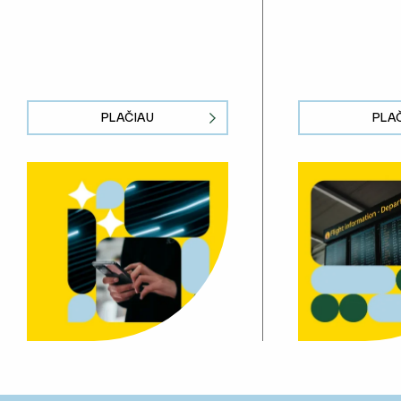
PLAČIAU
PLA