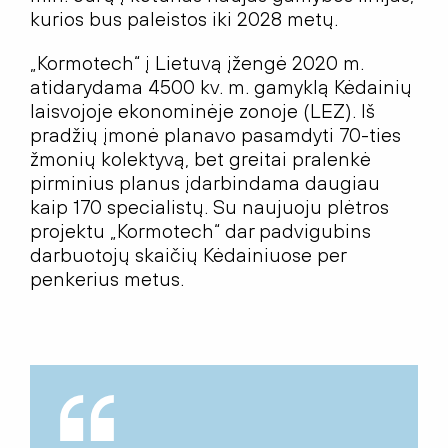
kurios bus paleistos iki 2028 metų.
„Kormotech“ į Lietuvą įžengė 2020 m.
atidarydama 4500 kv. m. gamyklą Kėdainių
laisvojoje ekonominėje zonoje (LEZ). Iš
pradžių įmonė planavo pasamdyti 70-ties
žmonių kolektyvą, bet greitai pralenkė
pirminius planus įdarbindama daugiau
kaip 170 specialistų. Su naujuoju plėtros
projektu „Kormotech“ dar padvigubins
darbuotojų skaičių Kėdainiuose per
penkerius metus.