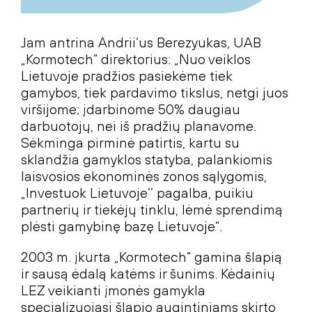
Jam antrina Andrii‘us Berezyukas, UAB
„Kormotech“ direktorius: „Nuo veiklos
Lietuvoje pradžios pasiekėme tiek
gamybos, tiek pardavimo tikslus, netgi juos
viršijome; įdarbinome 50% daugiau
darbuotojų, nei iš pradžių planavome.
Sėkminga pirminė patirtis, kartu su
sklandžia gamyklos statyba, palankiomis
laisvosios ekonominės zonos sąlygomis,
„Investuok Lietuvoje‘‘ pagalba, puikiu
partnerių ir tiekėjų tinklu, lėmė sprendimą
plėsti gamybinę bazę Lietuvoje“.
2003 m. įkurta „Kormotech“ gamina šlapią
ir sausą ėdalą katėms ir šunims. Kėdainių
LEZ veikianti įmonės gamykla
specializuojasi šlapio augintiniams skirto