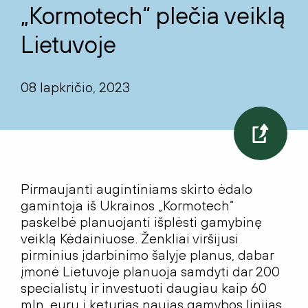
„Kormotech“ plečia veiklą
Lietuvoje
08 lapkričio, 2023
Pirmaujanti augintiniams skirto ėdalo
gamintoja iš Ukrainos „Kormotech“
paskelbė planuojanti išplėsti gamybinę
veiklą Kėdainiuose. Ženkliai viršijusi
pirminius įdarbinimo šalyje planus, dabar
įmonė Lietuvoje planuoja samdyti dar 200
specialistų ir investuoti daugiau kaip 60
mln. eurų į keturias naujas gamybos linijas,