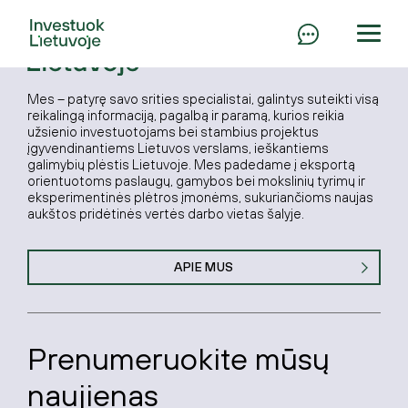
Mes – patyrę savo srities specialistai, galintys suteikti visą
reikalingą informaciją, pagalbą ir paramą, kurios reikia
užsienio investuotojams bei stambius projektus
įgyvendinantiems Lietuvos verslams, ieškantiems
galimybių plėstis Lietuvoje. Mes padedame į eksportą
orientuotoms paslaugų, gamybos bei mokslinių tyrimų ir
eksperimentinės plėtros įmonėms, sukuriančioms naujas
aukštos pridėtinės vertės darbo vietas šalyje.
APIE MUS
Prenumeruokite mūsų
naujienas