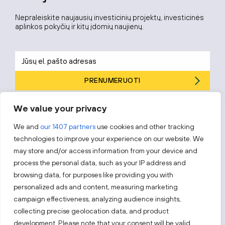
Nepraleiskite naujausių investicinių projektų, investicinės
aplinkos pokyčių ir kitų įdomių naujienų.
PRENUMERUOTI
Prenumeruodami sutinkate su „Investuok Lietuvoje“
privatumo
We value your privacy
politika
.
We and
our 1407 partners
use cookies and other tracking
technologies to improve your experience on our website. We
may store and/or access information from your device and
process the personal data, such as your IP address and
Sekite mus
browsing data, for purposes like providing you with
personalized ads and content, measuring marketing
Sužinokite naujienas pirmieji.
campaign effectiveness, analyzing audience insights,
collecting precise geolocation data, and product
development. Please note that your consent will be valid